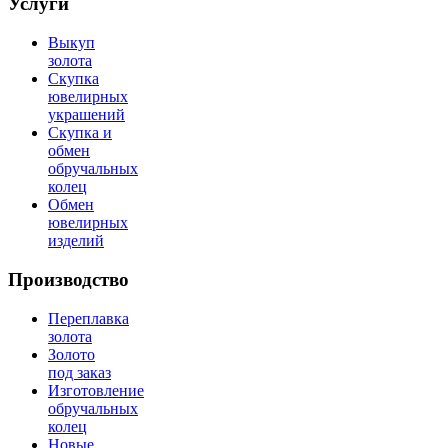
Услуги
Выкуп
золота
Скупка
ювелирных
украшений
Скупка и
обмен
обручальных
колец
Обмен
ювелирных
изделий
Производство
Переплавка
золота
Золото
под заказ
Изготовление
обручальных
колец
Новые