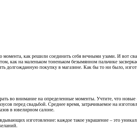
момента, как решили соединить себя вечными узами. И вот свад
том, как на маленьком тоненьком безымянном пальчике засверкае
шить долгожданную покупку в магазине. Как бы то ни было, изг
 брать во внимание на определенные моменты. Учтите, что новые 
зусов перед свадьбой. Среднее время, затрачиваемое на изготов
казов в ювелирном салоне.
дывающих изготовление: каждое такое украшение – это уникальн
желаний.