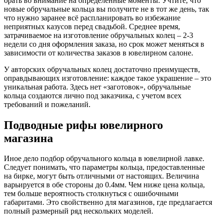
брать во внимание на определенные моменты. Учтите, что
новые обручальные кольца вы получите не в тот же день, так
что нужно заранее всё распланировать во избежание
неприятных казусов перед свадьбой. Среднее время,
затрачиваемое на изготовление обручальных колец – 2-3
недели со дня оформления заказа, но срок может меняться в
зависимости от количества заказов в ювелирном салоне.
У авторских обручальных колец достаточно преимуществ,
оправдывающих изготовление: каждое такое украшение – это
уникальная работа. Здесь нет «заготовок», обручальные
кольца создаются лично под заказчика, с учетом всех
требований и пожеланий.
Подводные рифы ювелирного
магазина
Иное дело подбор обручального кольца в ювелирной лавке.
Следует понимать, что параметры кольца, предоставленные
на бирке, могут быть отличными от настоящих. Величина
варьируется в обе стороны до 0.4мм. Чем ниже цена кольца,
тем больше вероятность столкнуться с ошибочными
габаритами. Это свойственно для магазинов, где предлагается
полный размерный ряд нескольких моделей.