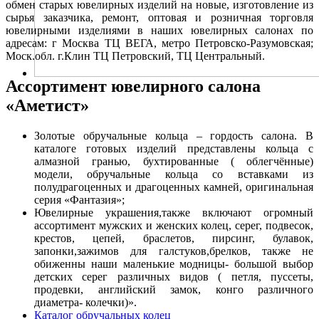
обмен старых ювелирных изделий на новые, изготовление из
сырья заказчика, ремонт, оптовая и розничная торговля
ювелирными изделиями в наших ювелирных салонах по
адресам: г Москва ТЦ ВЕГА, метро Петровско-Разумовская;
Моск.обл. г.Клин ТЦ Петровский, ТЦ Центральный.
Ассортимент ювелирного салона
«Аметист»
Золотые обручальные кольца – гордость салона. В
каталоге готовых изделий представлены кольца с
алмазной гранью, бухтированные ( облегчённые)
модели, обручальные кольца со вставками из
полудрагоценных и драгоценных камней, оригинальная
серия «Фантазия»;
Ювелирные украшения,также включают огромный
ассортимент мужских и женских колец, серег, подвесок,
крестов, цепей, браслетов, пирсинг, булавок,
запонки,зажимов для галстуков,брелков, также не
обиженны наши маленькие модницы- большой выбор
детских серег различных видов ( петля, пуссеты,
продевки, английский замок, конго различного
диаметра- колечки)».
Каталог обручальных колец