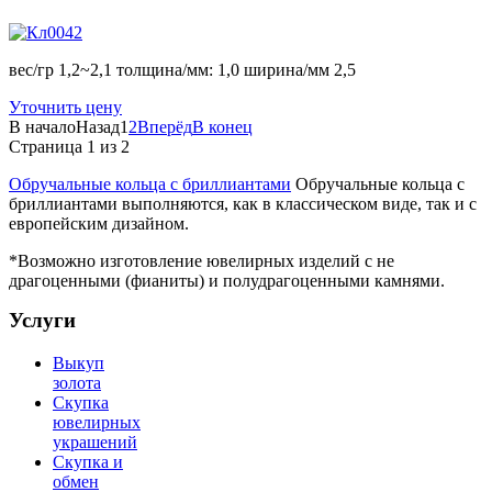
вес/гр 1,2~2,1 толщина/мм: 1,0 ширина/мм 2,5
Уточнить цену
В начало
Назад
1
2
Вперёд
В конец
Страница 1 из 2
Обручальные кольца с бриллиантами
Обручальные кольца с
бриллиантами выполняются, как в классическом виде, так и с
европейским дизайном.
*Возможно изготовление ювелирных изделий с не
драгоценными (фианиты) и полудрагоценными камнями.
Услуги
Выкуп
золота
Скупка
ювелирных
украшений
Скупка и
обмен