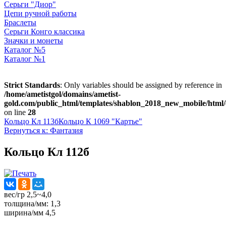
Серьги "Диор"
Цепи ручной работы
Браслеты
Серьги Конго классика
Значки и монеты
Каталог №5
Каталог №1
Strict Standards
: Only variables should be assigned by reference in
/home/ametistgol/domains/ametist-
gold.com/public_html/templates/shablon_2018_new_mobile/html/
on line
28
Кольцо Кл 113б
Кольцо К 1069 "Картье"
Вернуться к: Фантазия
Кольцо Кл 112б
вес/гр 2,5~4,0
толщина/мм: 1,3
ширина/мм 4,5