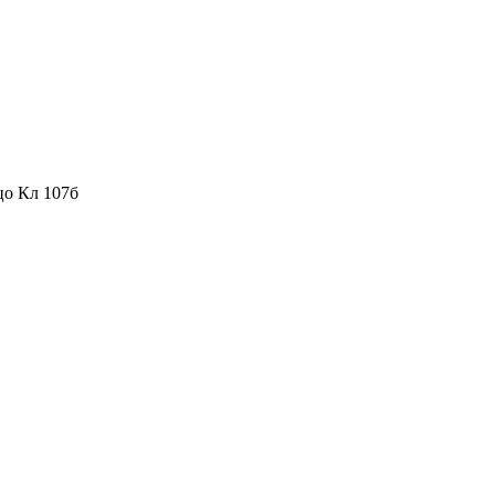
цо Кл 107б