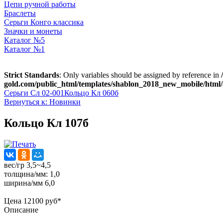
Цепи ручной работы
Браслеты
Серьги Конго классика
Значки и монеты
Каталог №5
Каталог №1
Strict Standards
: Only variables should be assigned by reference in
gold.com/public_html/templates/shablon_2018_new_mobile/html/
Серьги Сл 02-001
Кольцо Кл 060б
Вернуться к: Новинки
Кольцо Кл 107б
вес/гр 3,5~4,5
толщина/мм: 1,0
ширина/мм 6,0
Цена
12100 руб*
Описание