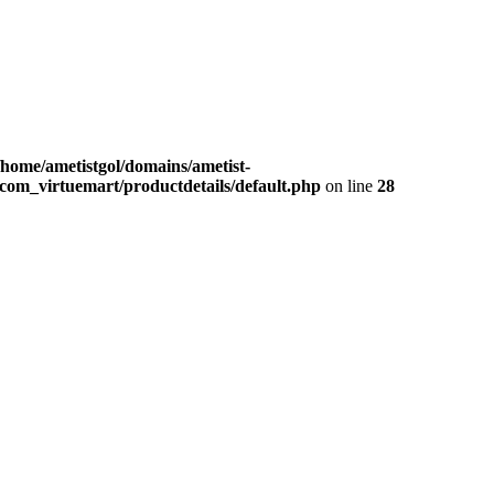
/home/ametistgol/domains/ametist-
com_virtuemart/productdetails/default.php
on line
28